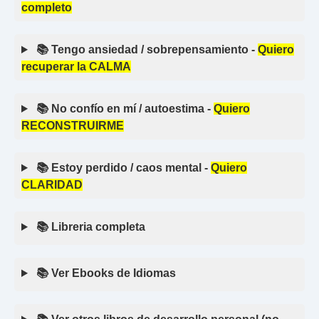
completo
📚 Tengo ansiedad / sobrepensamiento -
Quiero
recuperar la CALMA
📚 No confío en mí / autoestima -
Quiero
RECONSTRUIRME
📚 Estoy perdido / caos mental -
Quiero
CLARIDAD
📚 Libreria completa
📚 Ver Ebooks de Idiomas