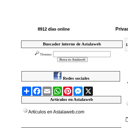
Priva
8912 días online
Buscador interno de Astalaweb
Término:
Redes sociales
Compartir
Facebook
Email
WhatsApp
Pinterest
Messenger
X
Artículos en Astalaweb
Artículos en Astalaweb.com