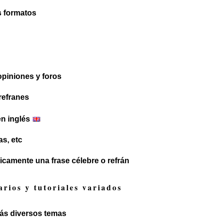
s formatos
opiniones y foros
 refranes
en inglés
as, etc
icamente una frase célebre o refrán
arios y tutoriales variados
más diversos temas